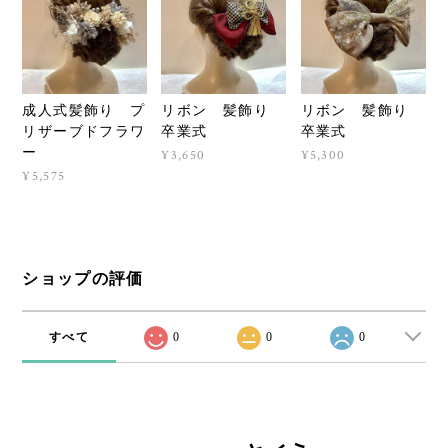
成人式髪飾り プ
リボン 髪飾り
リボン 髪飾り
リザーブドフラワ
卒業式
卒業式
ー
¥3,650
¥5,300
¥5,575
ショップの評価
すべて
0
0
0