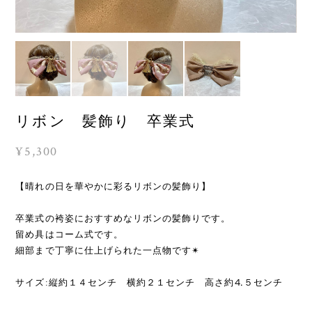
リボン 髪飾り 卒業式
¥5,300
【晴れの日を華やかに彩るリボンの髪飾り】
卒業式の袴姿におすすめなリボンの髪飾りです。
留め具はコーム式です。
細部まで丁寧に仕上げられた一点物です✴︎
サイズ:縦約１４センチ 横約２１センチ 高さ約⒋５センチ