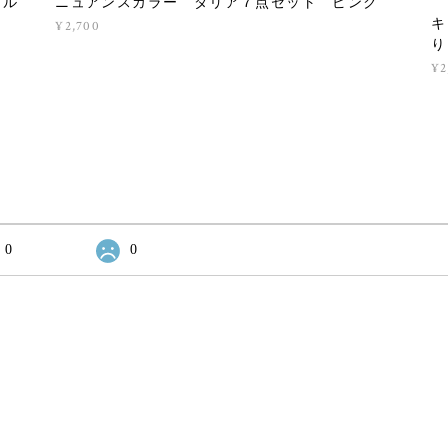
プル
ニュアンスカラー ダリア７点セット ピンク
キ
¥2,700
り
¥2
0
0