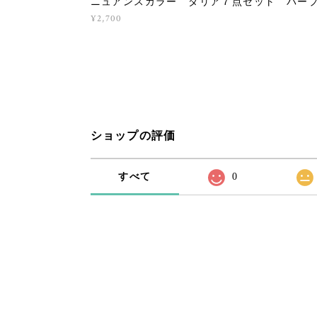
ニュアンスカラー ダリア７点セット パー
¥2,700
ショップの評価
すべて
0